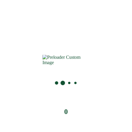
0
€
0